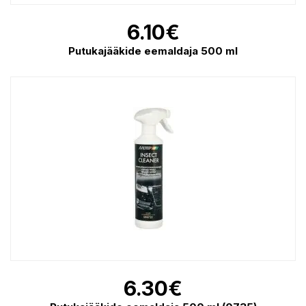
6.10
€
Putukajääkide eemaldaja 500 ml
6.30
€