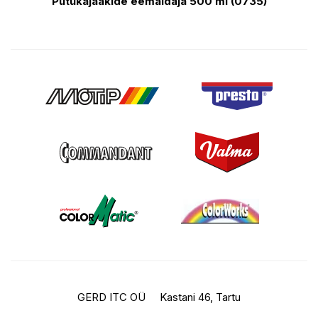
Putukajääkide eemaldaja 500 ml (0735)
GERD ITC OÜ
Kastani 46, Tartu