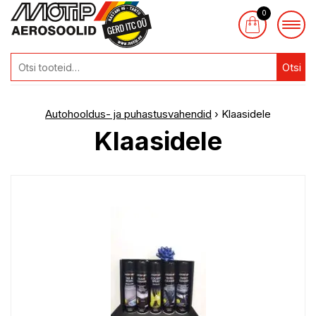
0
Otsi
Autohooldus- ja puhastusvahendid
› Klaasidele
Klaasidele