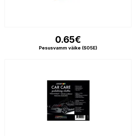
0.65
€
Pesusvamm väike (S05E)