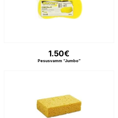
1.50
€
Pesusvamm “Jumbo”