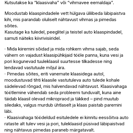
Kutsutakse ka “klaasivaha” või “vihmavee eemaldaja”.
Moodustab klaaspindadele vett hülgava ülilibeda läbipaistva
kihi, mis parandab oluliselt nähtavust vihmas ja pimedas
sõites.
Kasutage ka tuledel, peeglitel ja teistel auto klaaspindadel,
samuti näiteks kiivrivisiiridel.
· Mida kiiremini sõidad ja mida rohkem vihma sajab, seda
vähem on vajadust klaasipühkijaid tööle panna, kuna vesi ja
pori kogunevad tuuleklaasil suurtesse tilkadesse ning
lendavad vastutuule mõjul ära.
· Pimedas sõites, eriti vanemate klaasidega autol,
moodustuvad tihti klaasile vastutuleva auto tulede kohale
sädelevad rõngad, mis halvendavad nähtavust. Klaasivahaga
töötlemine vähendab seda probleemi tunduvalt, kuna aine
täidab klaasil olevad mikropraod ja täkked – pind muutub
siledaks, valgus murdub ühtlaselt ja klaas paistab paremini
läbi.
· Klaasivahaga töödeldud esituledele ei kinnitu eessõitva auto
rataste alt tulev vesi ja pori, tuleklaasid püsivad läbipaistvad
ning nähtavus pimedas paraneb märgatavalt.