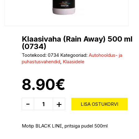
Klaasivaha (Rain Away) 500 ml
(0734)
Tootekood:
0734
Kategooriad:
Autohooldus- ja
puhastusvahendid
,
Klaasidele
8.90
€
-
+
LISA OSTUKORVI
Motip BLACK LINE, pritsiga pudel 500ml