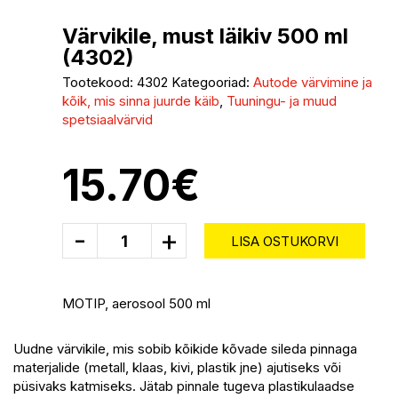
Värvikile, must läikiv 500 ml
(4302)
Tootekood:
4302
Kategooriad:
Autode värvimine ja
kõik, mis sinna juurde käib
,
Tuuningu- ja muud
spetsiaalvärvid
15.70
€
-
+
LISA OSTUKORVI
MOTIP, aerosool 500 ml
Uudne värvikile, mis sobib kõikide kõvade sileda pinnaga
materjalide (metall, klaas, kivi, plastik jne) ajutiseks või
püsivaks katmiseks. Jätab pinnale tugeva plastikulaadse