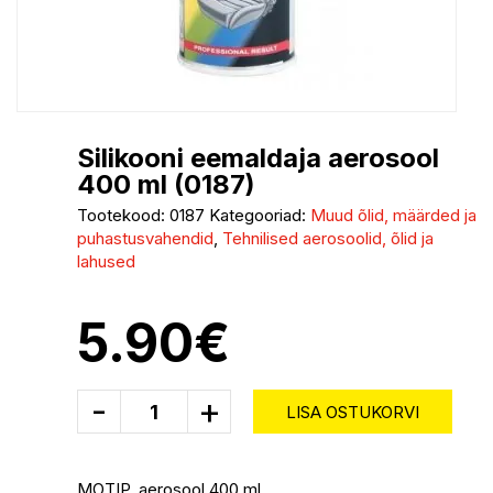
Silikooni eemaldaja aerosool
400 ml (0187)
Tootekood:
0187
Kategooriad:
Muud õlid, määrded ja
puhastusvahendid
,
Tehnilised aerosoolid, õlid ja
lahused
5.90
€
-
+
LISA OSTUKORVI
MOTIP, aerosool 400 ml