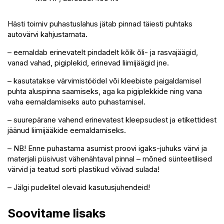
Hästi toimiv puhastuslahus jätab pinnad täiesti puhtaks
autovärvi kahjustamata.
– eemaldab erinevatelt pindadelt kõik õli- ja rasvajäägid,
vanad vahad, pigiplekid, erinevad liimijäägid jne.
– kasutatakse värvimistöödel või kleebiste paigaldamisel
puhta aluspinna saamiseks, aga ka pigiplekkide ning vana
vaha eemaldamiseks auto puhastamisel.
– suurepärane vahend erinevatest kleepsudest ja etikettidest
jäänud liimijääkide eemaldamiseks.
– NB! Enne puhastama asumist proovi igaks-juhuks värvi ja
materjali püsivust vähenähtaval pinnal – mõned sünteetilised
värvid ja teatud sorti plastikud võivad sulada!
– Jälgi pudelitel olevaid kasutusjuhendeid!
Soovitame lisaks