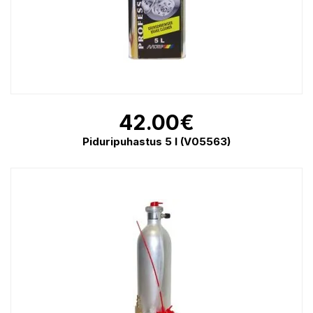
42.00
€
Piduripuhastus 5 l (V05563)