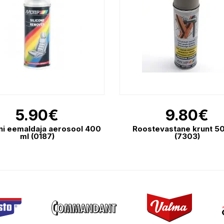
5.90
€
9.80
€
oni eemaldaja aerosool 400
Roostevastane krunt 5
ml (0187)
(7303)