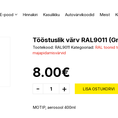
E-pood
Hinnakiri
Kasulikku
Autovärvikoodid
Meist
K
Tööstuslik värv RAL9011 (G
Tootekood:
RAL9011
Kategooriad:
RAL toonid t
majapidamisvärvid
8.00
€
-
+
LISA OSTUKORVI
MOTIP, aerosool 400ml