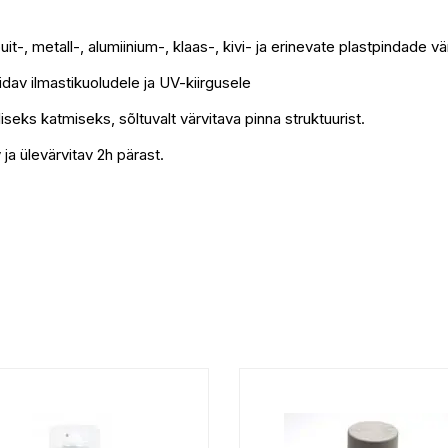
t-, metall-, alumiinium-, klaas-, kivi- ja erinevate plastpindade v
idav ilmastikuoludele ja UV-kiirgusele
seks katmiseks, sõltuvalt värvitava pinna struktuurist.
 ja ülevärvitav 2h pärast.