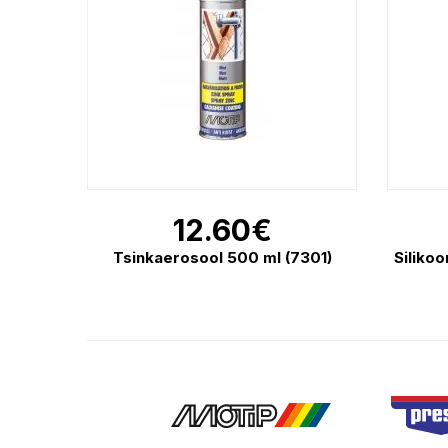
12.60
€
Tsinkaerosool 500 ml (7301)
Siliko