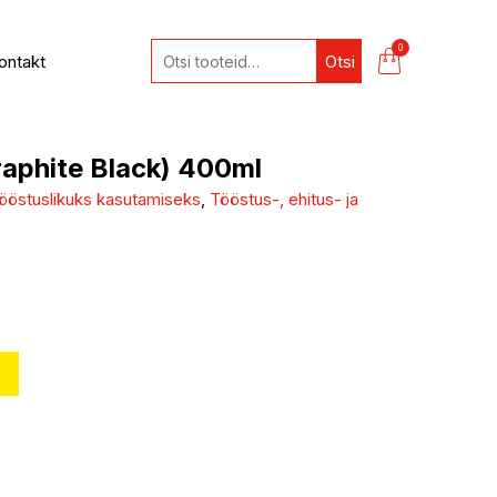
0
ontakt
Otsi
raphite Black) 400ml
ööstuslikuks kasutamiseks
,
Tööstus-, ehitus- ja