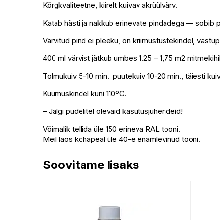
Kõrgkvaliteetne, kiirelt kuivav akrüülvärv.
Katab hästi ja nakkub erinevate pindadega — sobib pui
Värvitud pind ei pleeku, on kriimustustekindel, vastup
400 ml värvist jätkub umbes 1.25 – 1,75 m2 mitmekihili
Tolmukuiv 5-10 min., puutekuiv 10-20 min., täiesti kuiv
Kuumuskindel kuni 110ºC.
– Jälgi pudelitel olevaid kasutusjuhendeid!
Võimalik tellida üle 150 erineva RAL tooni.
Meil laos kohapeal üle 40-e enamlevinud tooni.
Soovitame lisaks