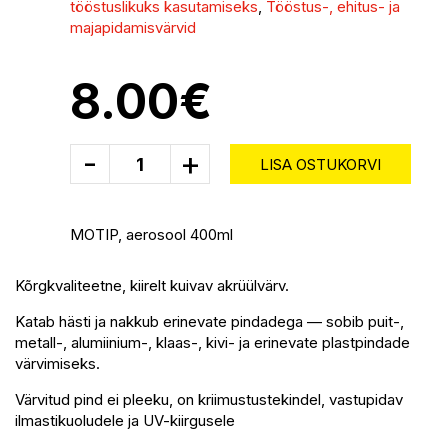
tööstuslikuks kasutamiseks
,
Tööstus-, ehitus- ja
majapidamisvärvid
8.00
€
-
+
LISA OSTUKORVI
MOTIP, aerosool 400ml
Kõrgkvaliteetne, kiirelt kuivav akrüülvärv.
Katab hästi ja nakkub erinevate pindadega — sobib puit-,
metall-, alumiinium-, klaas-, kivi- ja erinevate plastpindade
värvimiseks.
Värvitud pind ei pleeku, on kriimustustekindel, vastupidav
ilmastikuoludele ja UV-kiirgusele