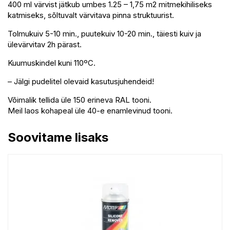
400 ml värvist jätkub umbes 1.25 – 1,75 m2 mitmekihiliseks
katmiseks, sõltuvalt värvitava pinna struktuurist.
Tolmukuiv 5-10 min., puutekuiv 10-20 min., täiesti kuiv ja
ülevärvitav 2h pärast.
Kuumuskindel kuni 110ºC.
– Jälgi pudelitel olevaid kasutusjuhendeid!
Võimalik tellida üle 150 erineva RAL tooni.
Meil laos kohapeal üle 40-e enamlevinud tooni.
Soovitame lisaks