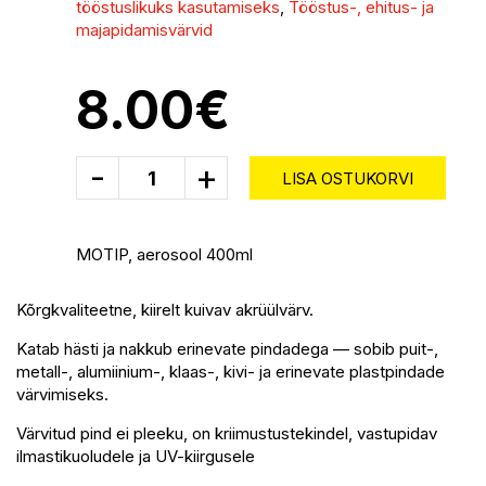
tööstuslikuks kasutamiseks
,
Tööstus-, ehitus- ja
majapidamisvärvid
8.00
€
-
+
LISA OSTUKORVI
MOTIP, aerosool 400ml
Kõrgkvaliteetne, kiirelt kuivav akrüülvärv.
Katab hästi ja nakkub erinevate pindadega — sobib puit-,
metall-, alumiinium-, klaas-, kivi- ja erinevate plastpindade
värvimiseks.
Värvitud pind ei pleeku, on kriimustustekindel, vastupidav
ilmastikuoludele ja UV-kiirgusele