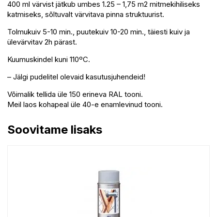
400 ml värvist jätkub umbes 1.25 – 1,75 m2 mitmekihiliseks
katmiseks, sõltuvalt värvitava pinna struktuurist.
Tolmukuiv 5-10 min., puutekuiv 10-20 min., täiesti kuiv ja
ülevärvitav 2h pärast.
Kuumuskindel kuni 110ºC.
– Jälgi pudelitel olevaid kasutusjuhendeid!
Võimalik tellida üle 150 erineva RAL tooni.
Meil laos kohapeal üle 40-e enamlevinud tooni.
Soovitame lisaks