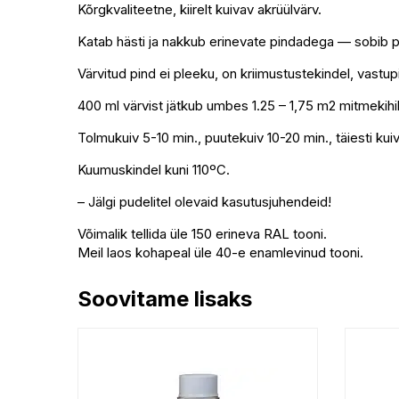
Kõrgkvaliteetne, kiirelt kuivav akrüülvärv.
Katab hästi ja nakkub erinevate pindadega — sobib pui
Värvitud pind ei pleeku, on kriimustustekindel, vastup
400 ml värvist jätkub umbes 1.25 – 1,75 m2 mitmekihili
Tolmukuiv 5-10 min., puutekuiv 10-20 min., täiesti kuiv
Kuumuskindel kuni 110ºC.
– Jälgi pudelitel olevaid kasutusjuhendeid!
Võimalik tellida üle 150 erineva RAL tooni.
Meil laos kohapeal üle 40-e enamlevinud tooni.
Soovitame lisaks