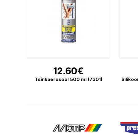
12.60
€
Tsinkaerosool 500 ml (7301)
Siliko