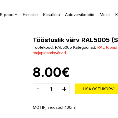
E-pood
Hinnakiri
Kasulikku
Autovärvikoodid
Meist
K
Tööstuslik värv RAL5005 (S
Tootekood:
RAL5005
Kategooriad:
RAL toonid
majapidamisvärvid
8.00
€
-
+
LISA OSTUKORVI
MOTIP, aerosool 400ml