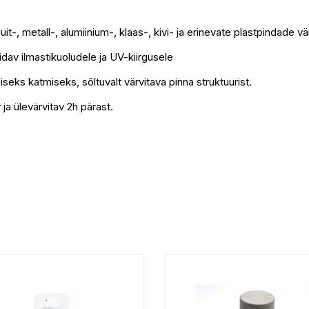
t-, metall-, alumiinium-, klaas-, kivi- ja erinevate plastpindade v
idav ilmastikuoludele ja UV-kiirgusele
seks katmiseks, sõltuvalt värvitava pinna struktuurist.
 ja ülevärvitav 2h pärast.