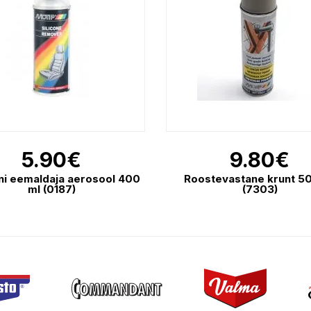
5.90
€
9.80
€
oni eemaldaja aerosool 400
Roostevastane krunt 5
ml (0187)
(7303)