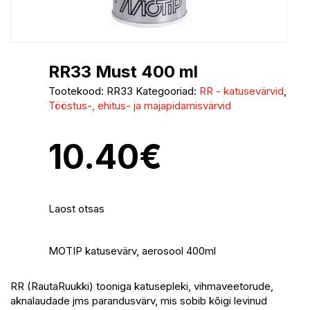
RR33 Must 400 ml
Tootekood:
RR33
Kategooriad:
RR - katusevärvid
,
Tööstus-, ehitus- ja majapidamisvärvid
10.40
€
Laost otsas
MOTIP katusevärv, aerosool 400ml
RR (RautaRuukki) tooniga katusepleki, vihmaveetorude,
aknalaudade jms parandusvärv, mis sobib kõigi levinud