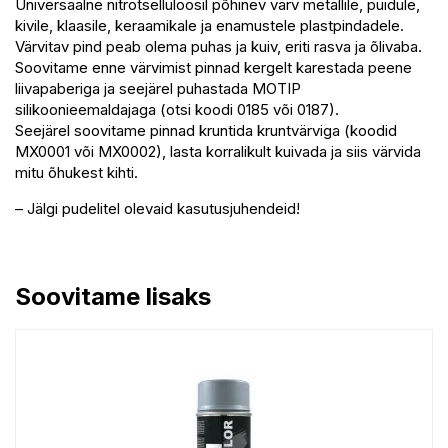
Universaalne nitrotselluloosil põhinev värv metallile, puidule,
kivile, klaasile, keraamikale ja enamustele plastpindadele.
Värvitav pind peab olema puhas ja kuiv, eriti rasva ja õlivaba.
Soovitame enne värvimist pinnad kergelt karestada peene
liivapaberiga ja seejärel puhastada MOTIP
silikoonieemaldajaga (otsi koodi 0185 või 0187).
Seejärel soovitame pinnad kruntida kruntvärviga (koodid
MX0001 või MX0002), lasta korralikult kuivada ja siis värvida
mitu õhukest kihti.
– Jälgi pudelitel olevaid kasutusjuhendeid!
Soovitame lisaks