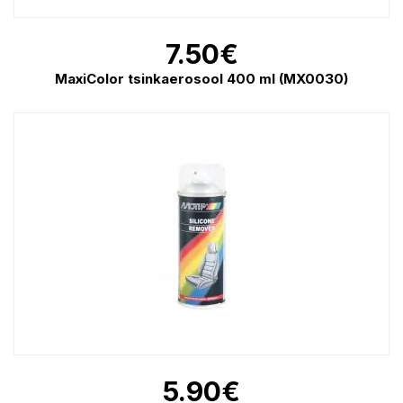
7.50
€
MaxiColor tsinkaerosool 400 ml (MX0030)
5.90
€