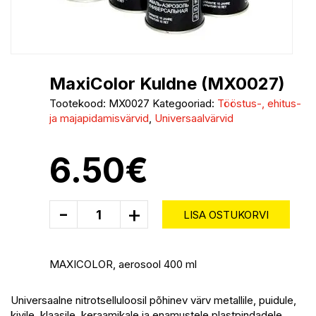
MaxiColor Kuldne (MX0027)
Tootekood:
MX0027
Kategooriad:
Tööstus-, ehitus-
ja majapidamisvärvid
,
Universaalvärvid
6.50
€
-
+
LISA OSTUKORVI
MAXICOLOR, aerosool 400 ml
Universaalne nitrotselluloosil põhinev värv metallile, puidule,
kivile, klaasile, keraamikale ja enamustele plastpindadele.