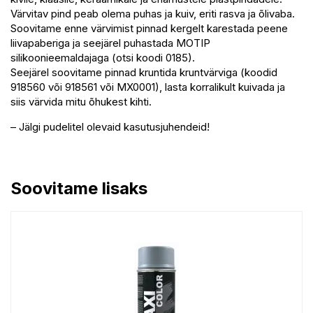
Värvitav pind peab olema puhas ja kuiv, eriti rasva ja õlivaba.
Soovitame enne värvimist pinnad kergelt karestada peene
liivapaberiga ja seejärel puhastada MOTIP
silikoonieemaldajaga (otsi koodi 0185).
Seejärel soovitame pinnad kruntida kruntvärviga (koodid
918560 või 918561 või MX0001), lasta korralikult kuivada ja
siis värvida mitu õhukest kihti.
– Jälgi pudelitel olevaid kasutusjuhendeid!
Soovitame lisaks