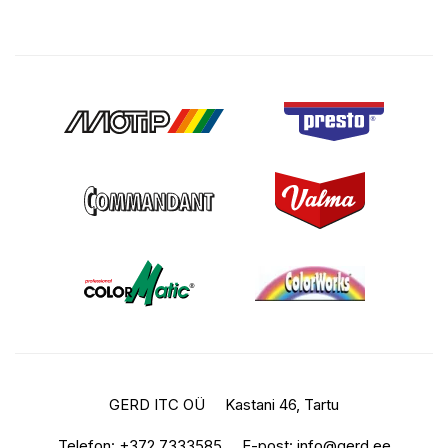
GERD ITC OÜ
Kastani 46, Tartu
Telefon:
+372 7333585
E-post:
info@gerd.ee