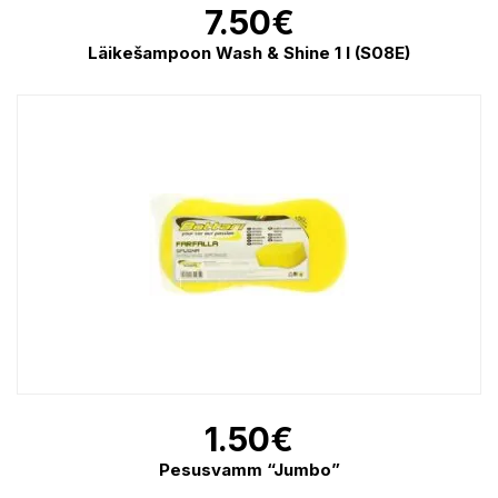
7.50
€
Läikešampoon Wash & Shine 1 l (S08E)
1.50
€
Pesusvamm “Jumbo”