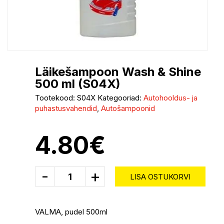
Läikešampoon Wash & Shine
500 ml (S04X)
Tootekood:
S04X
Kategooriad:
Autohooldus- ja
puhastusvahendid
,
Autošampoonid
4.80
€
-
+
LISA OSTUKORVI
VALMA, pudel 500ml