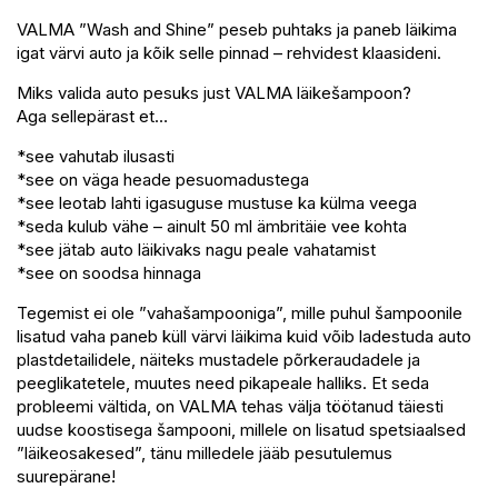
VALMA ”Wash and Shine” peseb puhtaks ja paneb läikima
igat värvi auto ja kõik selle pinnad – rehvidest klaasideni.
Miks valida auto pesuks just VALMA läikešampoon?
Aga sellepärast et…
*see vahutab ilusasti
*see on väga heade pesuomadustega
*see leotab lahti igasuguse mustuse ka külma veega
*seda kulub vähe – ainult 50 ml ämbritäie vee kohta
*see jätab auto läikivaks nagu peale vahatamist
*see on soodsa hinnaga
Tegemist ei ole ”vahašampooniga”, mille puhul šampoonile
lisatud vaha paneb küll värvi läikima kuid võib ladestuda auto
plastdetailidele, näiteks mustadele põrkeraudadele ja
peeglikatetele, muutes need pikapeale halliks. Et seda
probleemi vältida, on VALMA tehas välja töötanud täiesti
uudse koostisega šampooni, millele on lisatud spetsiaalsed
”läikeosakesed”, tänu milledele jääb pesutulemus
suurepärane!