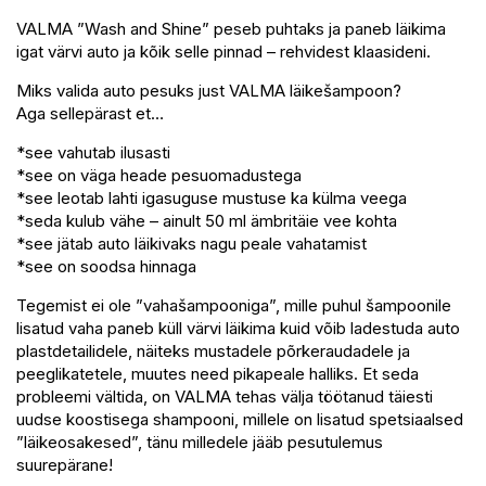
VALMA ”Wash and Shine” peseb puhtaks ja paneb läikima
igat värvi auto ja kõik selle pinnad – rehvidest klaasideni.
Miks valida auto pesuks just VALMA läikešampoon?
Aga sellepärast et…
*see vahutab ilusasti
*see on väga heade pesuomadustega
*see leotab lahti igasuguse mustuse ka külma veega
*seda kulub vähe – ainult 50 ml ämbritäie vee kohta
*see jätab auto läikivaks nagu peale vahatamist
*see on soodsa hinnaga
Tegemist ei ole ”vahašampooniga”, mille puhul šampoonile
lisatud vaha paneb küll värvi läikima kuid võib ladestuda auto
plastdetailidele, näiteks mustadele põrkeraudadele ja
peeglikatetele, muutes need pikapeale halliks. Et seda
probleemi vältida, on VALMA tehas välja töötanud täiesti
uudse koostisega shampooni, millele on lisatud spetsiaalsed
”läikeosakesed”, tänu milledele jääb pesutulemus
suurepärane!