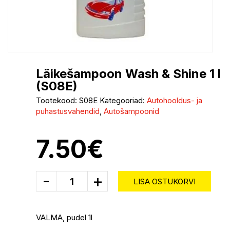
Läikešampoon Wash & Shine 1 l
(S08E)
Tootekood:
S08E
Kategooriad:
Autohooldus- ja
puhastusvahendid
,
Autošampoonid
7.50
€
-
+
LISA OSTUKORVI
VALMA, pudel 1l