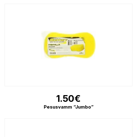
1.50
€
Pesusvamm “Jumbo”