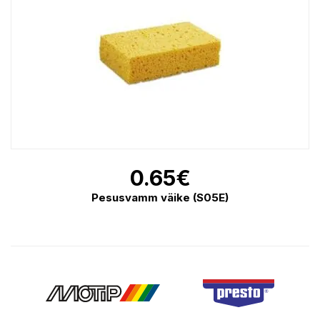
0.65
€
Pesusvamm väike (S05E)