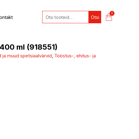
0
ontakt
Otsi
400 ml (918551)
 ja muud spetsiaalvärvid
,
Tööstus-, ehitus- ja