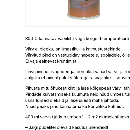
800`C kannatav värvikiht väga kõrgeid temperatuure ta
Värv ei pleeku, on ilmastiku- ja kriimustustekindel.
Värvitud pind on vastupidav hapetele, sooladele, õlil
Ei vaja eelnevat kruntimist.
Lihvi pinnad liivapaberiga, eemalda vanad värvi- ja ro
Jälgi ka et pinnal poleks õli- ega rasvajääke – soov
Pihusta mitu õhukest kihti ja lase kõigepealt värvil t
Pindade kuivatamiseks kuumuta neid nüüd umbes tunni a
üsna tulised oleksid ja lase uuesti maha jahtuda.
Nüüd peaks pind kannatama ka korralikku kütmist.
400 ml värvist jätkub umbes 1 – 2 m2 mitmekihiliseks k
– Jälgi pudelitel olevaid kasutusjuhendeid!