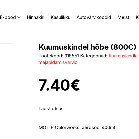
E-pood
Hinnakiri
Kasulikku
Autovärvikoodid
Meist
K
Kuumuskindel hõbe (800C) 
Tootekood:
918551
Kategooriad:
Kuumuskindlad
majapidamisvärvid
7.40
€
Laost otsas
MOTIP Colorworks, aerosool 400ml