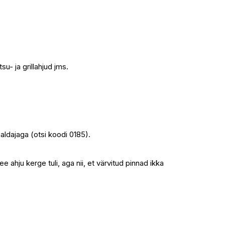
u- ja grillahjud jms.
aldajaga (otsi koodi 0185).
hju kerge tuli, aga nii, et värvitud pinnad ikka