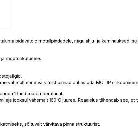
luma pidavatele metallpindadele, nagu ahju- ja kaminauksed, suits
e ja mootorikütusele.
ostejäägid.
itame vahetult enne värvimist pinnad puhastada MOTIP silikoonieem
aheneda 1 tund toatemperatuuril.
ja jooksul vähemalt 160`C juures. Reaalelus tähendab see, et tee a
atmiseks, sõltuvalt värvitava pinna struktuurist.