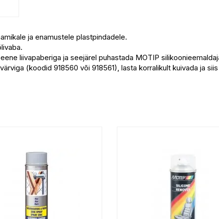
raamikale ja enamustele plastpindadele.
õlivaba.
eene liivapaberiga ja seejärel puhastada MOTIP silikoonieemaldaja
viga (koodid 918560 või 918561), lasta korralikult kuivada ja siis 