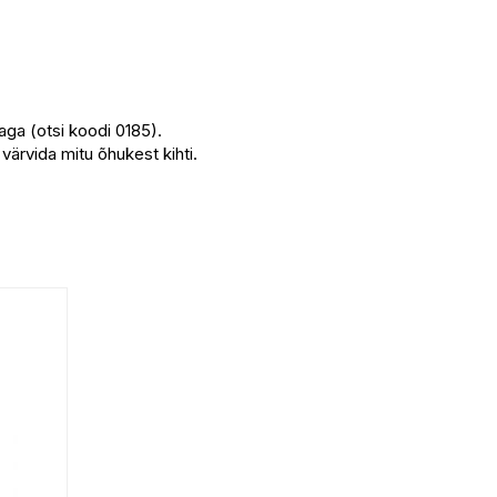
ga (otsi koodi 0185).
värvida mitu õhukest kihti.