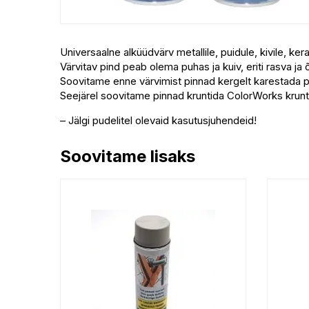
Universaalne alküüdvärv metallile, puidule, kivile, ke
Värvitav pind peab olema puhas ja kuiv, eriti rasva ja 
Soovitame enne värvimist pinnad kergelt karestada p
Seejärel soovitame pinnad kruntida ColorWorks kruntvär
– Jälgi pudelitel olevaid kasutusjuhendeid!
Soovitame lisaks