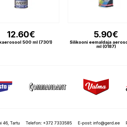
12.60
€
5.90
€
kaerosool 500 ml (7301)
Silikooni eemaldaja aeros
ml (0187)
i 46, Tartu
Telefon:
+372 7333585
E-post:
info@gerd.ee