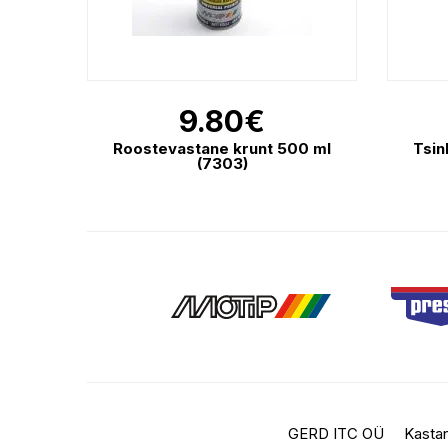
9.80
€
Roostevastane krunt 500 ml
Tsin
(7303)
GERD ITC OÜ
Kastan