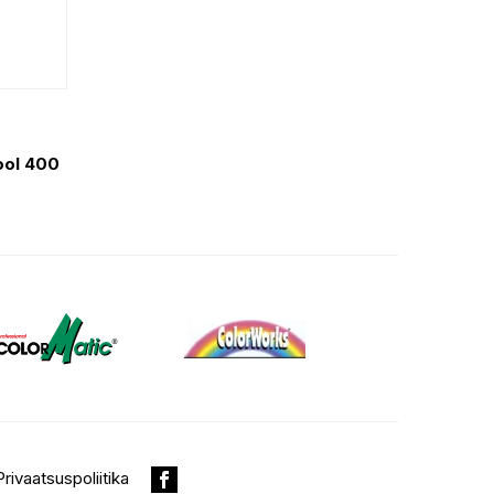
ool 400
Privaatsuspoliitika