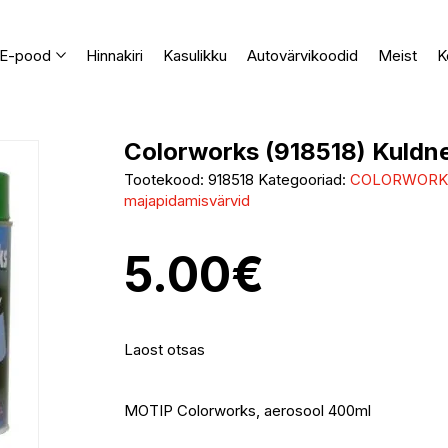
E-pood
Hinnakiri
Kasulikku
Autovärvikoodid
Meist
K
Colorworks (918518) Kuldn
Tootekood:
918518
Kategooriad:
COLORWORKS u
majapidamisvärvid
5.00
€
Laost otsas
MOTIP Colorworks, aerosool 400ml