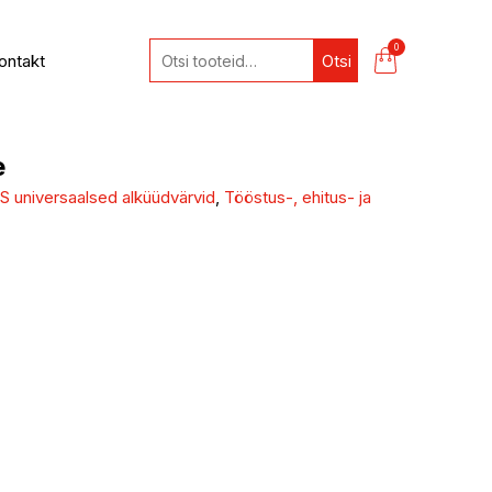
0
ontakt
Otsi
e
niversaalsed alküüdvärvid
,
Tööstus-, ehitus- ja