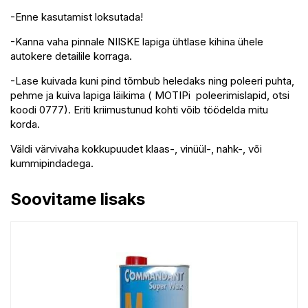
-Enne kasutamist loksutada!
-Kanna vaha pinnale NIISKE lapiga ühtlase kihina ühele
autokere detailile korraga.
-Lase kuivada kuni pind tõmbub heledaks ning poleeri puhta,
pehme ja kuiva lapiga läikima ( MOTIPi poleerimislapid, otsi
koodi 0777). Eriti kriimustunud kohti võib töödelda mitu
korda.
Väldi värvivaha kokkupuudet klaas-, vinüül-, nahk-, või
kummipindadega.
Soovitame lisaks