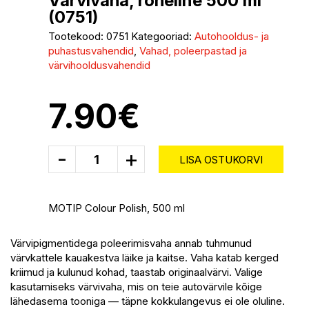
Värvivaha, roheline 500 ml
(0751)
Tootekood:
0751
Kategooriad:
Autohooldus- ja
puhastusvahendid
,
Vahad, poleerpastad ja
värvihooldusvahendid
7.90
€
-
+
LISA OSTUKORVI
MOTIP Colour Polish, 500 ml
Värvipigmentidega poleerimisvaha annab tuhmunud
värvkattele kauakestva läike ja kaitse. Vaha katab kerged
kriimud ja kulunud kohad, taastab originaalvärvi. Valige
kasutamiseks värvivaha, mis on teie autovärvile kõige
lähedasema tooniga — täpne kokkulangevus ei ole oluline.