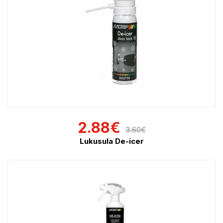
2.88
€
3.60
€
Lukusula De-icer