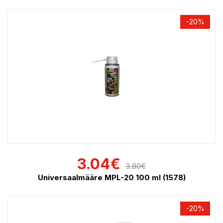
-20%
3.04
€
3.80
€
Universaalmääre MPL-20 100 ml (1578)
-20%