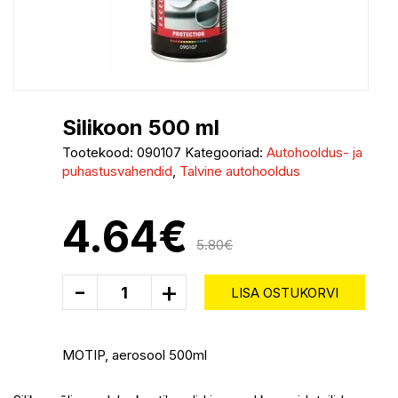
Silikoon 500 ml
Tootekood:
090107
Kategooriad:
Autohooldus- ja
puhastusvahendid
,
Talvine autohooldus
4.64
€
5.80
€
-
+
LISA OSTUKORVI
MOTIP, aerosool 500ml