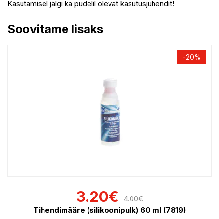
Kasutamisel jälgi ka pudelil olevat kasutusjuhendit!
Soovitame lisaks
-20%
3.20
€
4.00
€
Tihendimääre (silikoonipulk) 60 ml (7819)