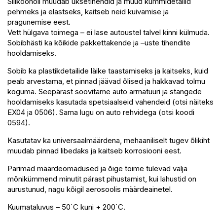
Silikoonõli muudab uksetihendid ja muud kummidetailid
pehmeks ja elastseks, kaitseb neid kuivamise ja
pragunemise eest.
Vett hülgava toimega – ei lase autoustel talvel kinni külmuda.
Sobibhästi ka kõikide pakkettakende ja –uste tihendite
hooldamiseks.
Sobib ka plastikdetailide läike taastamiseks ja kaitseks, kuid
peab arvestama, et pinnad jäävad õlised ja hakkavad tolmu
koguma. Seepärast soovitame auto armatuuri ja stangede
hooldamiseks kasutada spetsiaalseid vahendeid (otsi näiteks
EX04 ja 0506). Sama lugu on auto rehvidega (otsi koodi
0594).
Kasutatav ka universaalmäärdena, mehaaniliselt tugev õlikiht
muudab pinnad libedaks ja kaitseb korrosiooni eest.
Parimad määrdeomadused ja õige toime tulevad välja
mõnikümmend minutit pärast pihustamist, kui lahustid on
aurustunud, nagu kõigil aerosoolis määrdeainetel.
Kuumataluvus – 50`C kuni + 200`C.