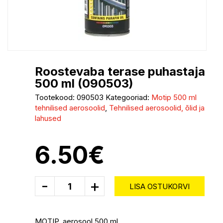
Roostevaba terase puhastaja
500 ml (090503)
Tootekood:
090503
Kategooriad:
Motip 500 ml
tehnilised aerosoolid
,
Tehnilised aerosoolid, õlid ja
lahused
6.50
€
-
+
LISA OSTUKORVI
MOTIP, aerosool 500 ml