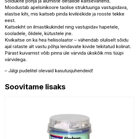
Sõidukite põhja ja alumiste detailide kaitsevahend.
Moodustab apelsinikoore taolise struktuuriga vastupidava,
elastse kihi, mis kaitseb pinda kivilöökide ja rooste tekke
eest.
Kaitsekiht on ilmastikukindel ning vastupidav hapetele,
sooladele, õlidele, kütustele jne.
Kivikaitse on ka hea heliisolaator – vähendab oluliselt sõidu
ajal rataste alt vastu põhja lendavate kivide tekitatud kolinat.
Pärast kuivamist võib pinna üle värvida ükskõik mis tüüpi
värvidega.
– Jälgi pudelitel olevaid kasutusjuhendeid!
Soovitame lisaks