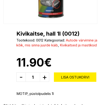
Kivikaitse, hall 1l (0012)
Tootekood:
0012
Kategooriad:
Autode värvimine ja
kõik, mis sinna juurde käib
,
Kivikaitsed ja mastiksid
11.90
€
-
+
LISA OSTUKORVI
MOTIP, püstolpudelis 1l