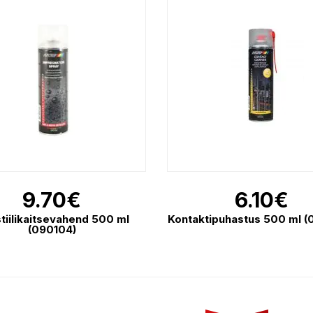
9.70
€
6.10
€
tiilikaitsevahend 500 ml
Kontaktipuhastus 500 ml 
(090104)