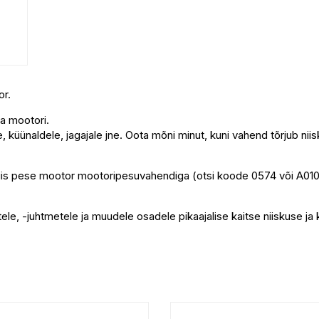
or.
a mootori.
, küünaldele, jagajale jne. Oota mõni minut, kuni vahend tõrjub nii
iis pese mootor mootoripesuvahendiga (otsi koode 0574 või A01004)
le, -juhtmetele ja muudele osadele pikaajalise kaitse niiskuse ja 