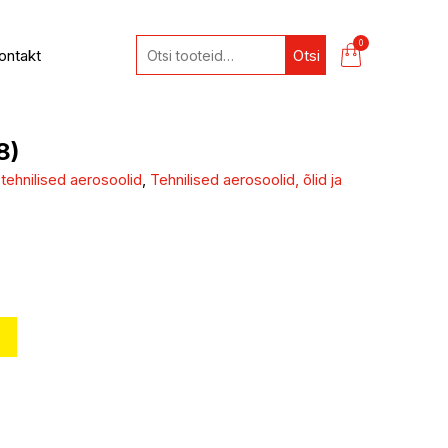
0
ontakt
Otsi
8)
tehnilised aerosoolid
,
Tehnilised aerosoolid, õlid ja