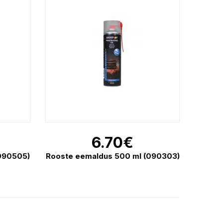
6.70
€
(090505)
Rooste eemaldus 500 ml (090303)