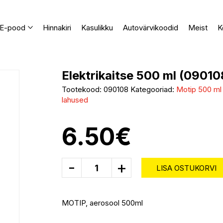
E-pood
Hinnakiri
Kasulikku
Autovärvikoodid
Meist
K
Elektrikaitse 500 ml (09010
Tootekood:
090108
Kategooriad:
Motip 500 ml 
lahused
6.50
€
-
+
LISA OSTUKORVI
MOTIP, aerosool 500ml