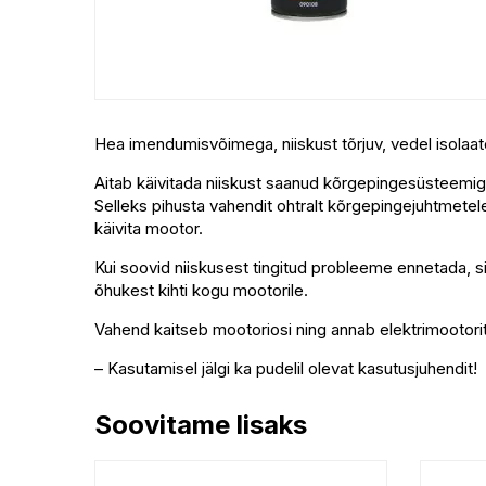
Hea imendumisvõimega, niiskust tõrjuv, vedel isolaat
Aitab käivitada niiskust saanud kõrgepingesüsteemig
Selleks pihusta vahendit ohtralt kõrgepingejuhtmetele
käivita mootor.
Kui soovid niiskusest tingitud probleeme ennetada, s
õhukest kihti kogu mootorile.
Vahend kaitseb mootoriosi ning annab elektrimootorite
– Kasutamisel jälgi ka pudelil olevat kasutusjuhendit!
Soovitame lisaks