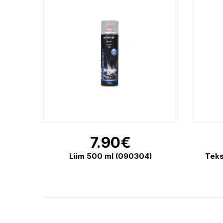
7.90
€
Liim 500 ml (090304)
Teks