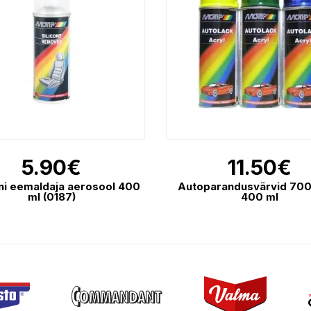
5.90
€
11.50
€
oni eemaldaja aerosool 400
Autoparandusvärvid 700
ml (0187)
400 ml