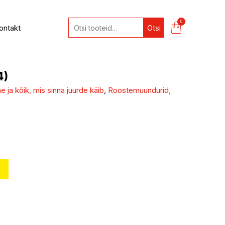
0
ontakt
Otsi
4)
 ja kõik, mis sinna juurde käib
,
Roostemuundurid,