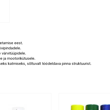
tetamise eest.
kivipindadele.
e värvitüüpidele.
le ja mootorikütusele.
eks katmiseks, sõltuvalt töödeldava pinna struktuurist.