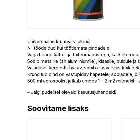
Universaalne kruntvärv, akrüül.
Nii töödeldud kui töötlemata pindadele.
Väga heade katte- ja täiteomadustega, kaitseb roos
Sobib metallile (sh alumiiniumile), klaasile, puidule ja 
Vajadusel kergesti lihvitav, sobib alusvärviks kõikidel
Krunditud pind on vastupidav hapetele, sooladele, õli
500 ml aerosoolist jätkub umbes 1 – 2 m2 mitmekihilis
– Jälgi pudelitel olevaid kasutusjuhendeid!
Soovitame lisaks