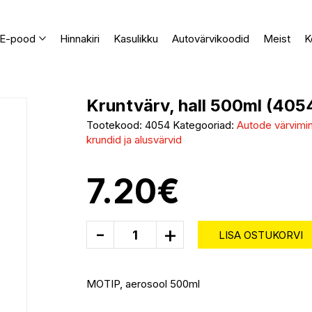
E-pood
Hinnakiri
Kasulikku
Autovärvikoodid
Meist
K
Kruntvärv, hall 500ml (405
Tootekood:
4054
Kategooriad:
Autode värvimine
krundid ja alusvärvid
7.20
€
-
+
LISA OSTUKORVI
MOTIP, aerosool 500ml